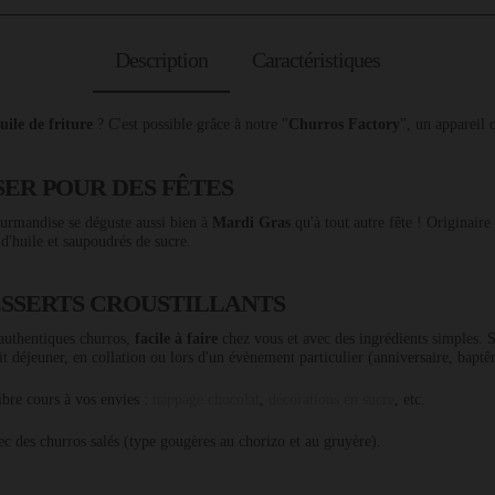
Description
Caractéristiques
uile de friture
? C'est possible grâce à notre "
Churros Factory
", un appareil q
SER POUR DES FÊTES
gourmandise se déguste aussi bien à
Mardi Gras
qu'à tout autre fête ! Originaire
 d'huile et saupoudrés de sucre.
ESSERTS CROUSTILLANTS
d'authentiques churros,
facile à faire
chez vous et avec des ingrédients simples. 
it déjeuner, en collation ou lors d'un évènement particulier (anniversaire, baptê
ibre cours à vos envies :
nappage chocolat
,
décorations en sucre
, etc.
vec des churros salés (type gougères au chorizo et au gruyère).