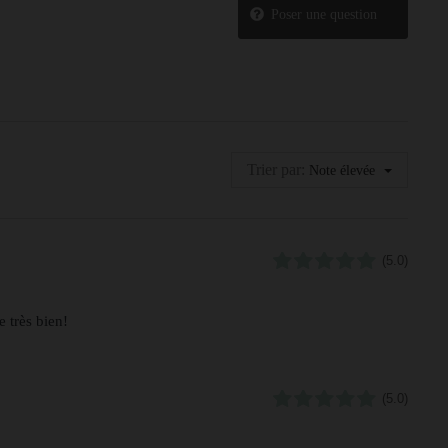
Poser une question
Trier par:
Note élevée
(5.0)
e très bien!
(5.0)