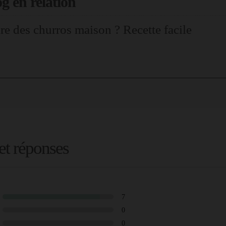
og en relation
e des churros maison ? Recette facile
 et réponses
7
0
0