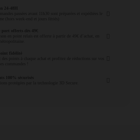
on 24-48H
andes passées avant 11h30 sont préparées et expédiées le
e (hors week-end et jours fériés)
 port offerts dès 49€
ison en point relais est offerte à partir de 49€ d’achat, en
étropolitaine.
oint fidélité
des points à chaque achat et profitez de réductions sur vos
nes commandes !
ts 100% sécurisés
ions protégées par la technologie 3D Secure.