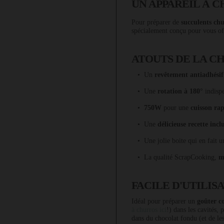
UN APPAREIL À 
Pour préparer de
succulents chu
spécialement conçu pour vous of
ATOUTS DE LA C
• Un
revêtement antiadhésif
• Une
rotation à 180°
indispe
•
750W
pour une
cuisson rap
• Une
délicieuse recette incl
• Une jolie boite qui en fait 
• La qualité ScrapCooking,
m
FACILE D'UTILIS
Idéal pour préparer un
goûter c
à churros ici
!) dans les cavités,
dans du chocolat fondu (et de le