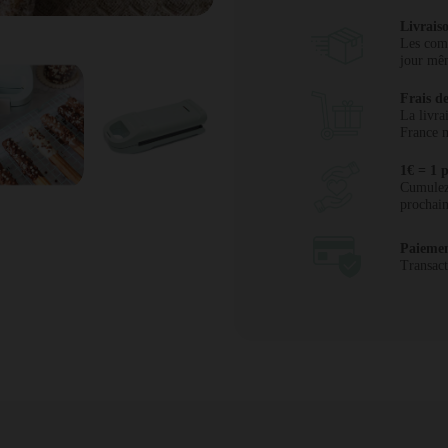
Livrais
Les comm
jour mêm
Frais de
La livra
France m
1€ = 1 p
Cumulez 
prochai
Paiemen
Transact