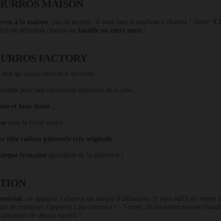
CHURROS MAISON
rros à la maison
, pas de secrets : il vous faut la machine à churros ! Notre "
Ch
frir de délicieux churros en
famille ou entre amis
!
HURROS FACTORY
afin qu’aucun churros n’accroche ;
nsable pour une répartition uniforme de la pâte ;
ide et bien dorée
;
use
avec le livret notice ;
une
idée cadeau pâtisserie très originale
;
arque française
spécialiste de la pâtisserie !
ATION
onvivial
, cet appareil à churros est simple d'utilisation. Il vous suffit de verser 
 puis de retourner l'appareil à mi-cuisson (+/- 5 min), de les rouler encore chaud
s parsemer de décors sucrés) !