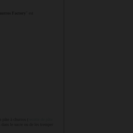
urros Factory
" est
la pâte à churros (
recette de pâte
s dans le sucre ou de les tremper