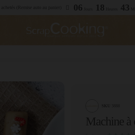
06
18
43
achetés (Remise auto au panier)
Jours
Heures
Mi
SKU
3888
Machine à c