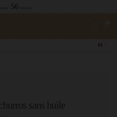
54
nutes
Seconds
hurros sans huile