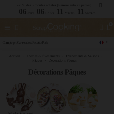
-25% dès 3 moules achetés (Remise auto au panier)
06
06
11
09
Jours
Heures
Minutes
Seconds
Compte pro
Carte cadeau
Recettes
Pack
Accueil
Thèmes & Événements
Evènements & Saisons
Pâques
Décorations Pâques
Décorations Pâques
Moules & emporte-