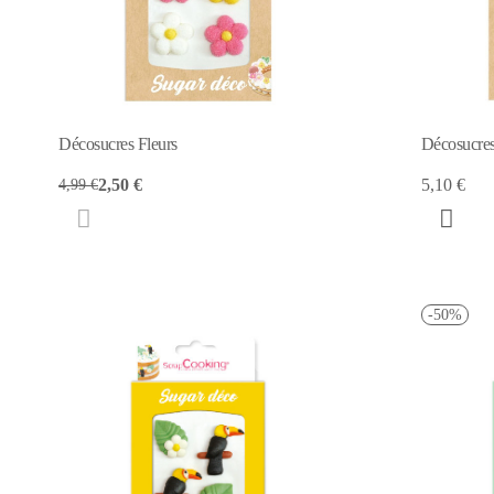
Décosucres Fleurs
Décosucres
2,50 €
5,10 €
4,99 €
-50%