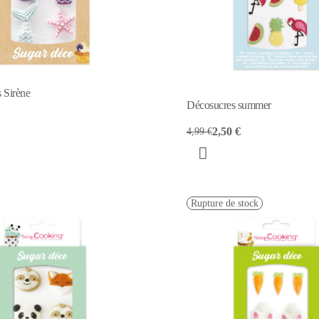
 Sirène
Décosucres summer
2,50 €
4,99 €
Rupture de stock