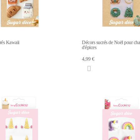
rés Kawaii
Décors sucrés de Noël pour chal
d'épices
4,99 €