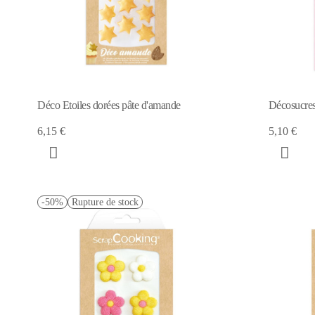
Déco Etoiles dorées pâte d'amande
Décosucres
6,15 €
5,10 €
-50%
Rupture de stock