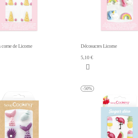
 corne de Licorne
Décosucres Licorne
5,10 €
-50%