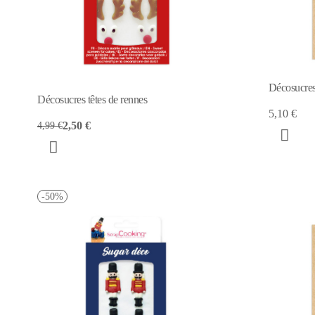
Décosucres
Décosucres têtes de rennes
5,10 €
2,50 €
4,99 €
-50%