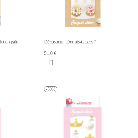
et en pain
Décosucre "Donuts-Glaces "
5,10 €
-50%