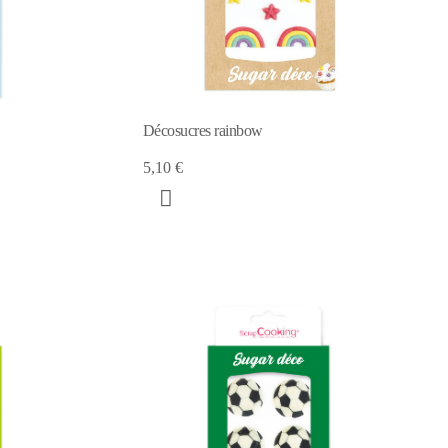
Décosucres rainbow
5,10 €