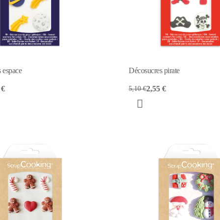
 espace
Décosucres pirate
 €
2,55 €
5,10 €