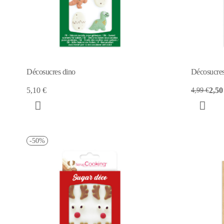
Décosucres dino
Décosucres
5,10 €
2,50
4,99 €
-50%