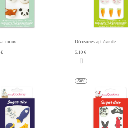
s animaux
Décosucres lapin/carotte
 €
5,10 €
-50%