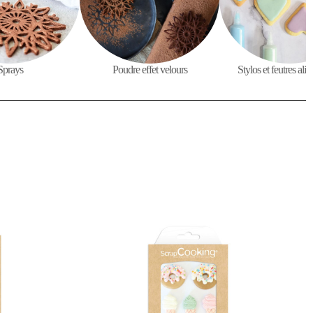
Sprays
Poudre effet velours
Stylos et feutres ali