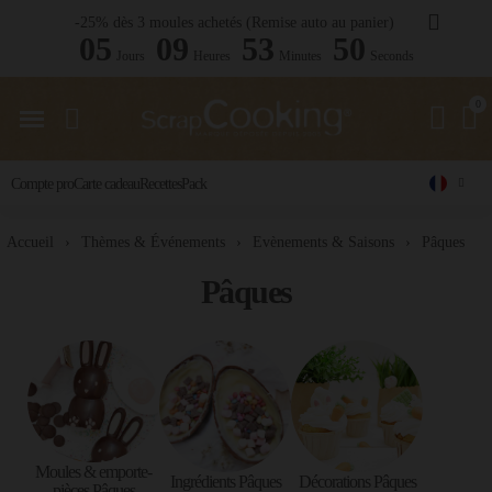
-25% dès 3 moules achetés (Remise auto au panier)
05
09
53
48
Jours
Heures
Minutes
Seconds
Compte pro
Carte cadeau
Recettes
Pack
Accueil
Thèmes & Événements
Evènements & Saisons
Pâques
Pâques
Moules & emporte-
Ingrédients Pâques
Décorations Pâques
pièces Pâques