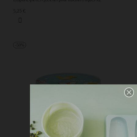
5,25 €
-50%