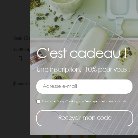
Seau 16 emporte-pièces acier Nature
6,45 €
12,89 €
C'est cadeau !
Une inscription, -10% pour vous !
Rupture de stock
J’autorise ScrapCooking à m’envoyer des communications.