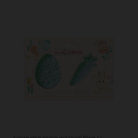
Emporte-pièces éjecteurs pour biscuits Pâques x2