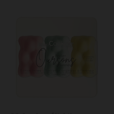
Coffret Oursons Summer - Édition limitée
26,50 €