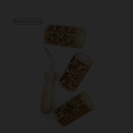
Rupture de stock
3 mini rouleaux pâtissiers à empreintes interchangeables Noël