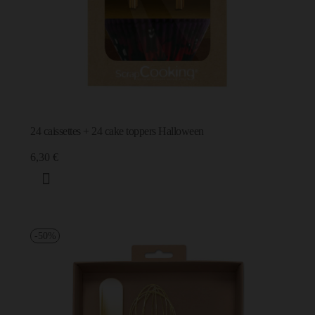
24 caissettes + 24 cake toppers Halloween
C'est cadeau !
6,30 €
Une inscription, -10% pour vous !
-50%
J’autorise ScrapCooking à m’envoyer des communications.