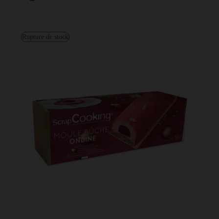
Rupture de stock
Coffret Bûche de Noël Ondine - Recettes, moules &
ustensiles