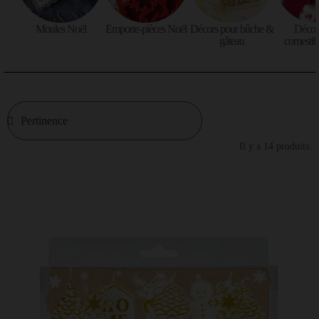
Moules Noël
Emporte-pièces Noël
Décors pour bûche &
Décora
gâteau
comestib
Il y a 14 produits.