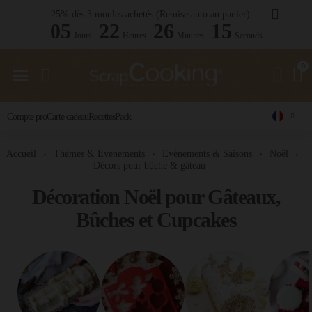
-25% dès 3 moules achetés (Remise auto au panier)
05
22
26
14
Jours
Heures
Minutes
Seconds
Compte pro
Carte cadeau
Recettes
Pack
Accueil
Thèmes & Événements
Evènements & Saisons
Noël
Décors pour bûche & gâteau
Décoration Noël pour Gâteaux,
Bûches et Cupcakes