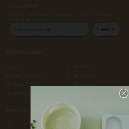
Newsletter
Recevez nos nouveautés, inspirations et offres exclusives.
Désinscription en un clic.
S’abonner
Informations
A propos
Politique de livraison
Paiements sécurisés
Politique de retour
Données personnelles
Mentions légales
Qualité des produits
Conditions générales de vente
Services
Contact
Devenir ambassadeur