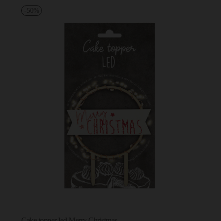
-50%
Cake topper led Merry Christmas