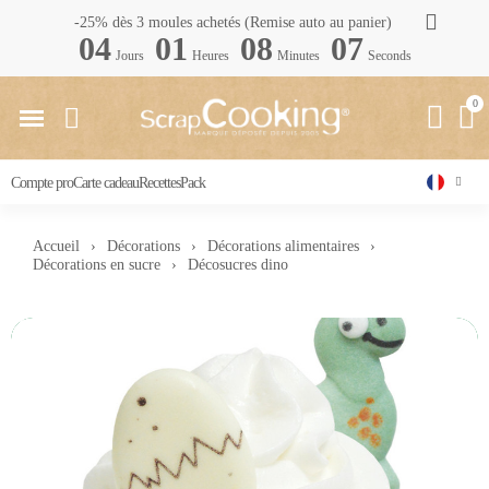
-25% dès 3 moules achetés (Remise auto au panier)
04
01
08
06
Jours
Heures
Minutes
Seconds
Compte pro
Carte cadeau
Recettes
Pack
Accueil
Décorations
Décorations alimentaires
Décorations en sucre
Décosucres dino