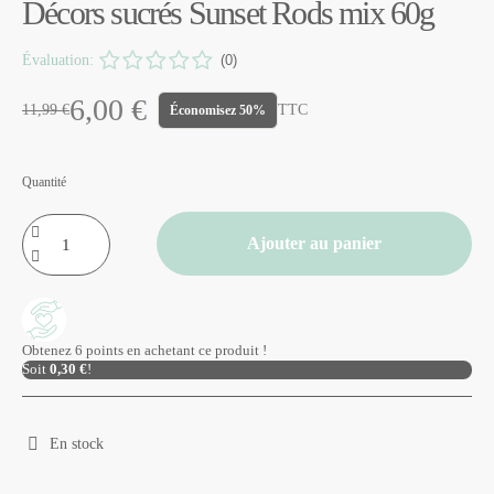
Décors sucrés Sunset Rods mix 60g
Évaluation:
(0)
6,00 €
11,99 €
TTC
Économisez 50%
Quantité
Ajouter au panier
Obtenez 6 points en achetant ce produit !
Soit
0,30 €
!
En stock