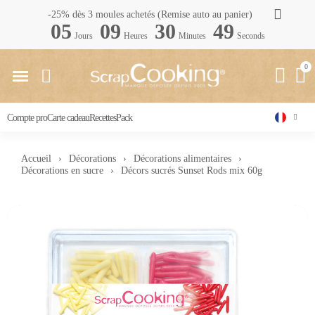
-25% dès 3 moules achetés (Remise auto au panier)
05
09
30
49
Jours
Heures
Minutes
Seconds
Compte pro
Carte cadeau
Recettes
Pack
Accueil
Décorations
Décorations alimentaires
Décorations en sucre
Décors sucrés Sunset Rods mix 60g