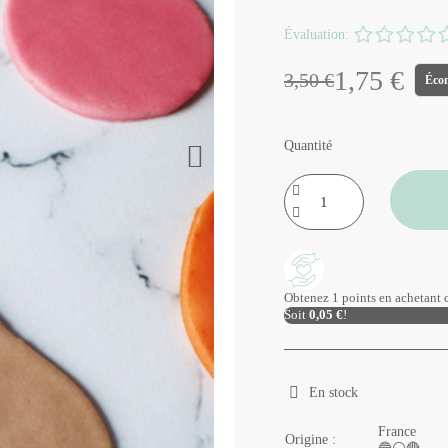
Évaluation:
1,75 €
3,50 €
Éco
Quantité
Obtenez 1 points en achetant c
Soit
0,05 €
!
En stock
France
Origine :