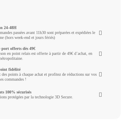
on 24-48H
andes passées avant 11h30 sont préparées et expédiées le
e (hors week-end et jours fériés)
 port offerts dès 49€
ison en point relais est offerte à partir de 49€ d’achat, en
étropolitaine.
oint fidélité
des points à chaque achat et profitez de réductions sur vos
nes commandes !
ts 100% sécurisés
ions protégées par la technologie 3D Secure.