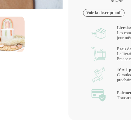
🔵⚪🔴
Voir la description
Livrais
Les comm
jour mêm
Frais de
La livra
France m
1€ = 1 p
Cumulez 
prochai
Paiemen
Transact