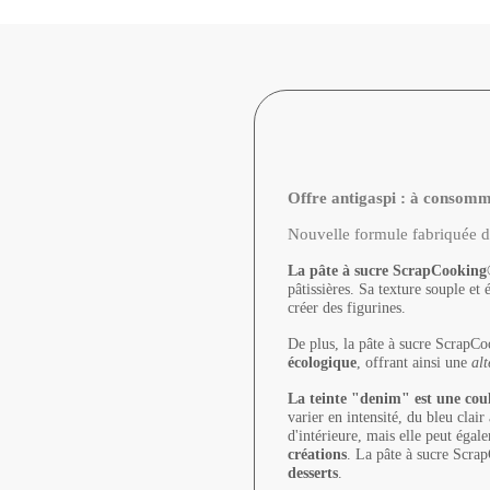
Offre antigaspi :
à consomme
Nouvelle formule fabriquée d
La pâte à sucre ScrapCooking
pâtissières. Sa texture souple et
créer des figurines.
De plus, la pâte à sucre Scrap
écologique
, offrant ainsi une
alt
La teinte "denim" est une coul
varier en intensité, du bleu clai
d'intérieure, mais elle peut égal
créations
. La pâte à sucre Scr
desserts
.