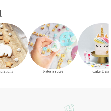
d
orations
Pâtes à sucre
Cake Desig