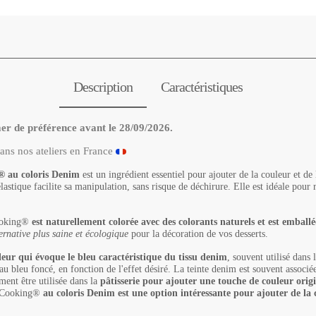
Description
Caractéristiques
r de préférence avant le
28/09/2026.
ans nos ateliers en France
® au coloris Denim
est un ingrédient essentiel pour ajouter de la couleur et de 
 élastique facilite sa manipulation, sans risque de déchirure. Elle est idéale pour
Cooking®
est naturellement colorée avec des colorants naturels et est emball
ernative plus saine et écologique
pour la décoration de vos desserts.
eur qui évoque le bleu caractéristique du tissu denim
, souvent utilisé dans 
r au bleu foncé, en fonction de l'effet désiré. La teinte denim est souvent associé
ement être utilisée dans la
pâtisserie pour ajouter une touche de couleur origi
apCooking®
au coloris Denim est une option intéressante pour ajouter de la 