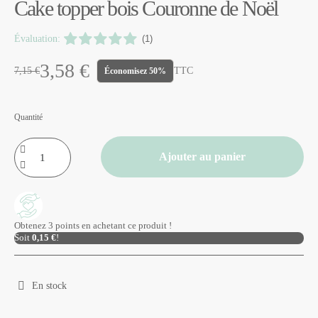
Cake topper bois Couronne de Noël
Évaluation:
(1)
3,58 €
7,15 €
TTC
Économisez 50%
Quantité
Ajouter au panier
Obtenez 3 points en achetant ce produit !
Soit
0,15 €
!
En stock