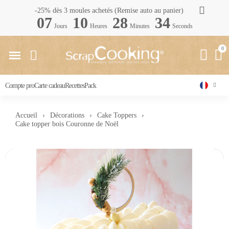
-25% dès 3 moules achetés (Remise auto au panier)
07
10
28
33
Jours
Heures
Minutes
Seconds
Compte pro
Carte cadeau
Recettes
Pack
Accueil
Décorations
Cake Toppers
Cake topper bois Couronne de Noël