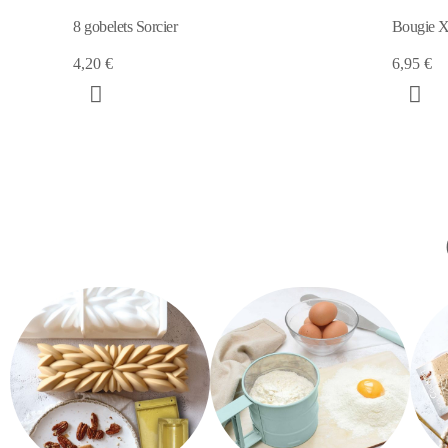
Bougie XXL sorcier
Décosucr
6,95 €
5,10 €