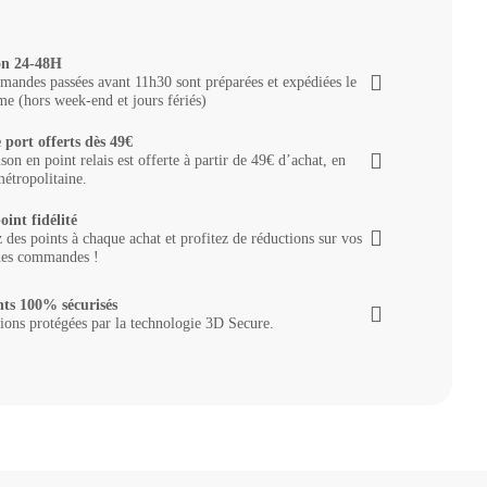
on 24-48H
andes passées avant 11h30 sont préparées et expédiées le
e (hors week-end et jours fériés)
 port offerts dès 49€
ison en point relais est offerte à partir de 49€ d’achat, en
étropolitaine.
oint fidélité
des points à chaque achat et profitez de réductions sur vos
nes commandes !
ts 100% sécurisés
ions protégées par la technologie 3D Secure.