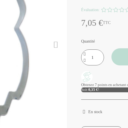
Évaluation:
7,05 €
TTC
Quantité
Obtenez 7 points en achetant c
Soit
0,35 €
!
En stock