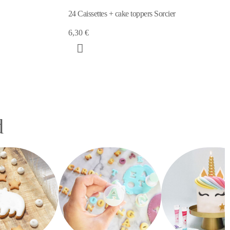
4 emporte-pièces inox Sorcier
rcier
7,19 €
d