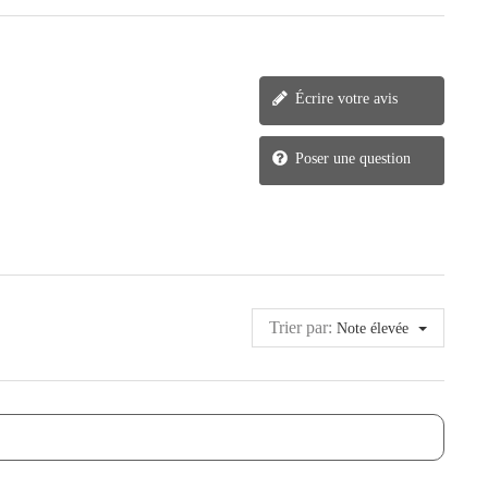
Écrire votre avis
Poser une question
Trier par:
Note élevée