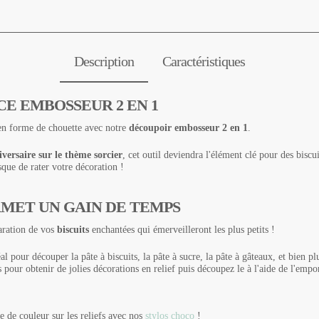
Description
Caractéristiques
E EMBOSSEUR 2 EN 1
 en forme de chouette avec notre
découpoir embosseur 2 en 1
.
versaire sur le thème sorcier
, cet outil deviendra l'élément clé pour des biscu
isque de rater votre décoration !
RMET UN GAIN DE TEMPS
aration de vos
biscuits
enchantées qui émerveilleront les plus petits !
al pour découper la pâte à biscuits, la pâte à sucre, la pâte à gâteaux, et bien pl
ts pour obtenir de jolies décorations en relief puis découpez le à l'aide de l'emp
e de couleur sur les reliefs avec nos
stylos choco
!