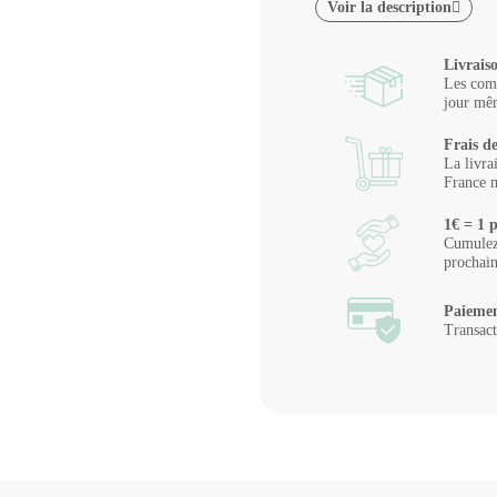
Voir la description
Livrais
Les comm
jour mêm
Frais de
La livra
France m
1€ = 1 p
Cumulez 
prochai
Paiemen
Transact