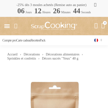
-25% dès 3 moules achetés (Remise auto au panier)
06
12
26
44
Jours
Heures
Minutes
Seconds
Compte pro
Carte cadeau
Recettes
Pack
Accueil
Décorations
Décorations alimentaires
Sprinkles et confettis
Décors sucrés "Yeux" 40 g