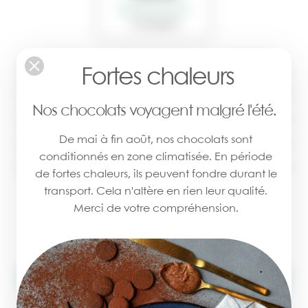
1 Évaluation
★★★★★
Excellent
1
Fortes chaleurs
★★★★☆
Bon
0
★★★☆☆
Nos chocolats voyagent malgré l'été.
Moyen
0
★★☆☆☆
Pauvres
De mai à fin août, nos chocolats sont
0
★☆☆☆☆
conditionnés en zone climatisée. En période
Terrible
0
de fortes chaleurs, ils peuvent fondre durant le
transport. Cela n'altère en rien leur qualité.
Écrire votre avis
Poser une question
Merci de votre compréhension.
Évaluations (1)