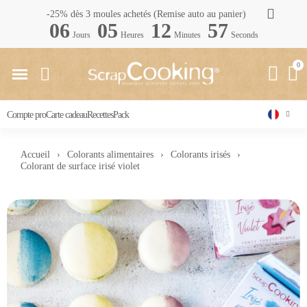
-25% dès 3 moules achetés (Remise auto au panier)
06
05
12
56
Jours
Heures
Minutes
Seconds
Compte pro
Carte cadeau
Recettes
Pack
Accueil
Colorants alimentaires
Colorants irisés
Colorant de surface irisé violet