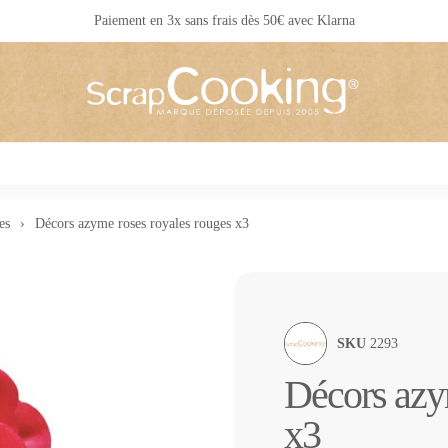
Livraison 24 / 48 h partout en France
es
Décors azyme roses royales rouges x3
SKU
2293
Décors azy
x3