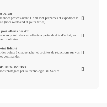
on 24-48H
andes passées avant 11h30 sont préparées et expédiées le
e (hors week-end et jours fériés)
 port offerts dès 49€
ison en point relais est offerte à partir de 49€ d’achat, en
étropolitaine.
oint fidélité
des points à chaque achat et profitez de réductions sur vos
nes commandes !
ts 100% sécurisés
ions protégées par la technologie 3D Secure.