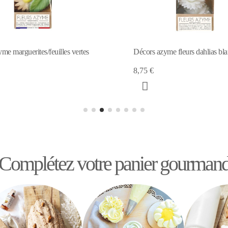
Décors azyme fleurs dahlias blanches x5
Fleurs azyme 6 m
8,75 €
6,80 €
Complétez votre panier gourman