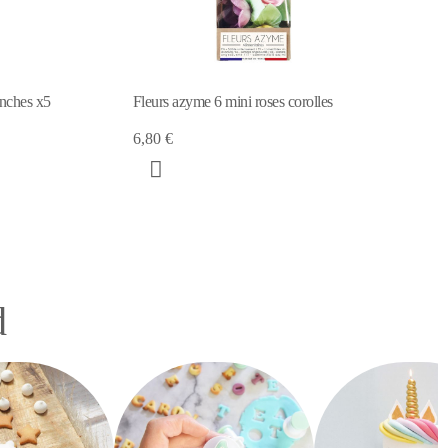
ini roses corolles
Fleurs azymes 6 roses
5,65 €
d