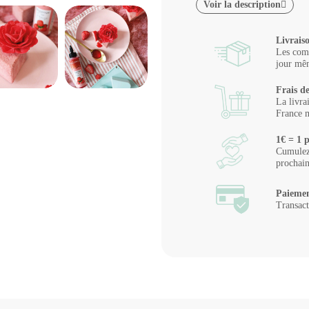
Voir la description
Livrais
Les comm
jour mêm
Frais de
La livra
France m
1€ = 1 p
Cumulez 
prochai
Paiemen
Transact