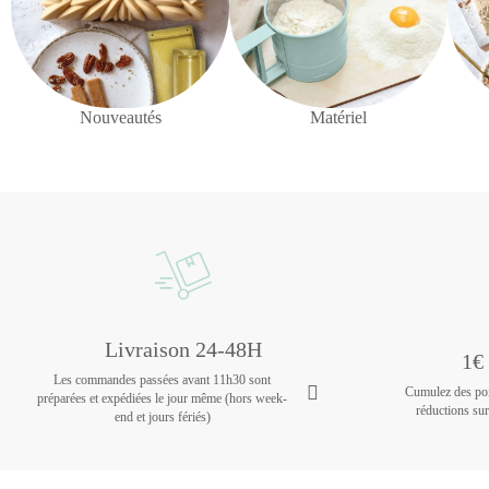
Nouveautés
Matériel
Livraison 24-48H
1€ 
Les commandes passées avant 11h30 sont
Cumulez des poin
préparées et expédiées le jour même (hors week-
réductions su
end et jours fériés)