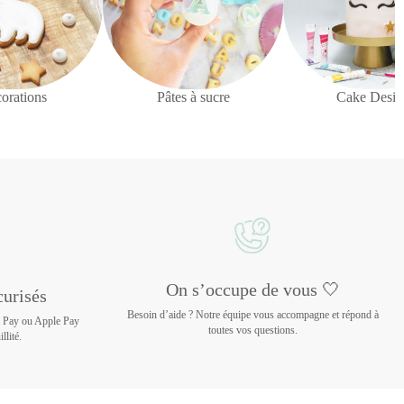
orations
Pâtes à sucre
Cake Desig
On s’occupe de vous 🤍
urisés
Besoin d’aide ? Notre équipe vous accompagne et répond à
e Pay ou Apple Pay
toutes vos questions.
llité.