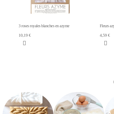
n azyme
Fleurs azyme marguerites/feuilles vertes
4,59 €