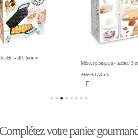
Mini gaufrier Bonhomme pain d
Waffle Factory
ongeant - hachoir 3 en 1
18,89 €
7,45 €
Complétez votre panier gourman