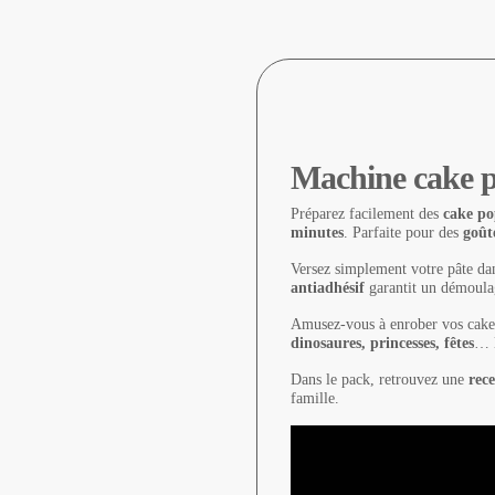
Machine cake po
Préparez facilement des
cake p
minutes
. Parfaite pour des
goût
Versez simplement votre pâte dans
antiadhésif
garantit un démoulag
Amusez-vous à enrober vos cake p
dinosaures, princesses, fêtes
… l
Dans le pack, retrouvez une
rece
famille.