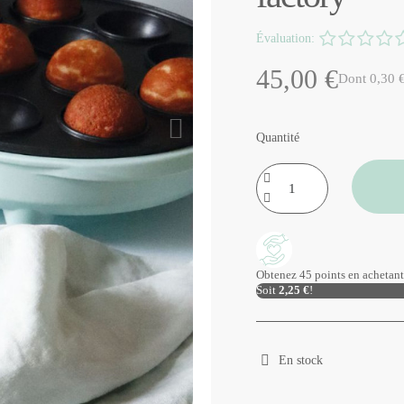
Évaluation:
45,00 €
Dont 0,30 €
Quantité
Obtenez 45 points en achetant 
Soit
2,25 €
!
En stock