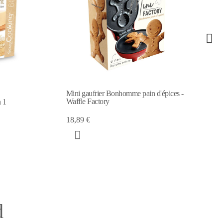
'épices -
Machine à crêpes maison "Crêpes
factory" Ø28
24,15 €
48,29 €
d