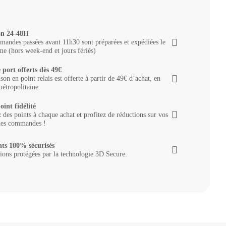
on 24-48H
andes passées avant 11h30 sont préparées et expédiées le
e (hors week-end et jours fériés)
 port offerts dès 49€
ison en point relais est offerte à partir de 49€ d’achat, en
étropolitaine.
oint fidélité
des points à chaque achat et profitez de réductions sur vos
nes commandes !
ts 100% sécurisés
ions protégées par la technologie 3D Secure.