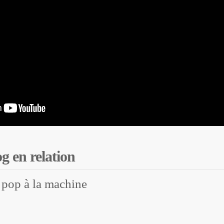
og en relation
 pop à la machine