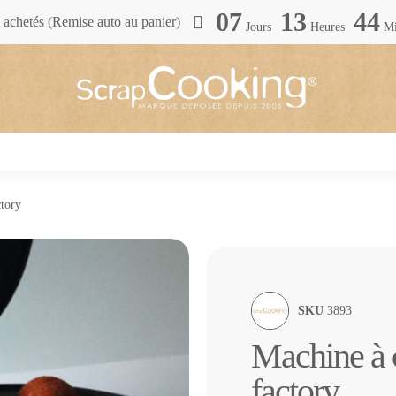
07
13
44
achetés (Remise auto au panier)
Jours
Heures
Mi
tory
SKU
3893
Machine à 
factory