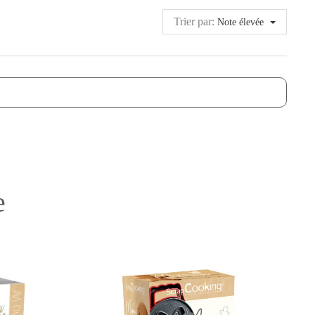
Trier par:
Note élevée
e
-50%