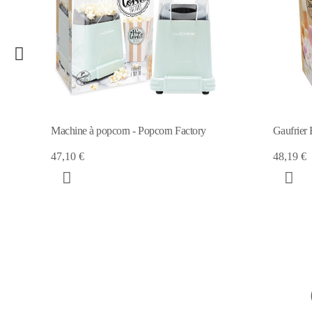
Gaufrier Bubble waffle factory
Mixeur pl
48,19 €
1
34,90 €