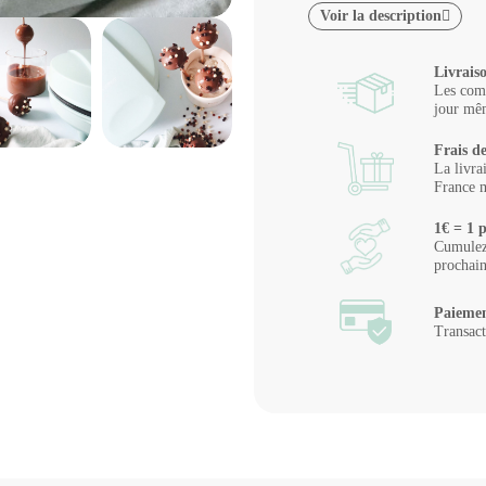
Voir la description
Livrais
Les comm
jour mêm
Frais de
La livra
France m
1€ = 1 p
Cumulez 
prochai
Paiemen
Transact