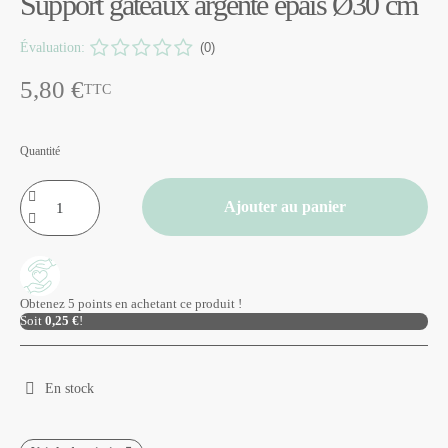
Support gâteaux argenté épais Ø30 cm
Évaluation:
(0)
5,80 €
TTC
Quantité
Ajouter au panier
Obtenez 5 points en achetant ce produit !
Soit
0,25 €
!
En stock