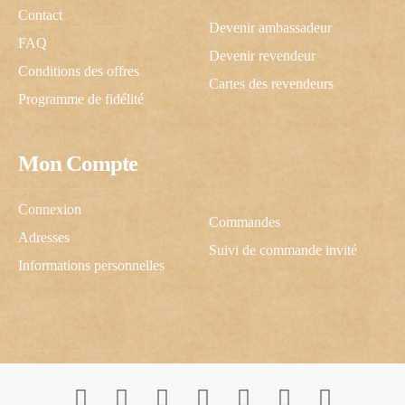
Contact
Devenir ambassadeur
FAQ
Devenir revendeur
Conditions des offres
Cartes des revendeurs
Programme de fidélité
Mon Compte
C'est cadeau !
Connexion
Commandes
Adresses
Suivi de commande invité
Une inscription, -10% pour vous !
Informations personnelles
J’autorise ScrapCooking à m’envoyer des communications.