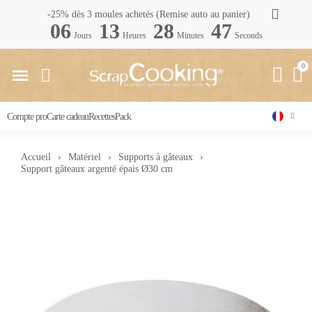
-25% dès 3 moules achetés (Remise auto au panier)
06
13
28
46
Jours
Heures
Minutes
Seconds
Compte pro
Carte cadeau
Recettes
Pack
Accueil
Matériel
Supports à gâteaux
Support gâteaux argenté épais Ø30 cm