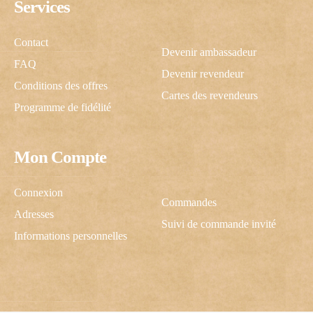
Services
Contact
Devenir ambassadeur
FAQ
Devenir revendeur
Conditions des offres
Cartes des revendeurs
Programme de fidélité
Mon Compte
C'e
Connexion
Commandes
Adresses
Suivi de commande invité
Une ins
Informations personnelles
J’autoris