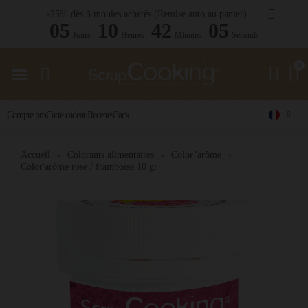
-25% dès 3 moules achetés (Remise auto au panier)
05
10
42
04
Jours
Heures
Minutes
Seconds
Compte pro
Carte cadeau
Recettes
Pack
Accueil
Colorants alimentaires
Color’arôme
Color'arôme rose / framboise 10 gr