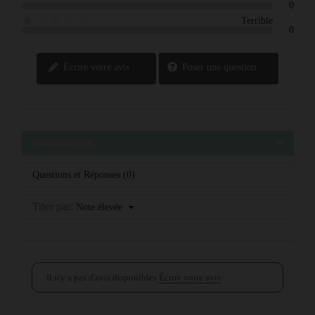
0
★☆☆☆☆
Terrible
0
Écrire votre avis
Poser une question
Évaluations (0)
Questions et Réponses (0)
Trier par:
Note élevée
Il n'y a pas d'avis disponibles
Écrire votre avis