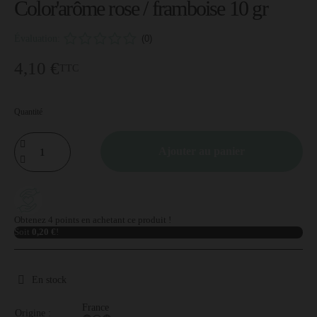
Color'arôme rose / framboise 10 gr
Évaluation:
(0)
4,10 €
TTC
Quantité
Ajouter au panier
Obtenez 4 points en achetant ce produit !
Soit
0,20 €
!
En stock
France
Origine :