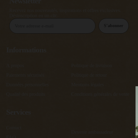
Newsletter
Recevez nos nouveautés, inspirations et offres exclusives.
Désinscription en un clic.
S’abonner
Informations
A propos
Politique de livraison
Paiements sécurisés
Politique de retour
Données personnelles
Mentions légales
Qualité des produits
Conditions générales de vente
Services
Contact
Devenir ambassadeur
FAQ