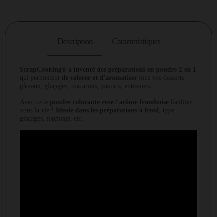
Description
Caractéristiques
ScrapCooking® a inventé des préparations en poudre 2 en 1
qui permettent
de colorer et d'aromatiser
tous vos desserts :
gâteaux, glaçages, macarons, yaourts, entremets …
Avec cette
poudre colorante rose / arôme framboise
facilitez
vous la vie !
Idéale dans les préparations à froid
, type
glaçages,
toppings
, etc.