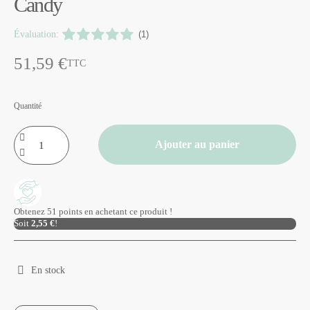
Candy
Évaluation:
(1)
51,59 €
TTC
Quantité
Ajouter au panier
Obtenez 51 points en achetant ce produit !
Soit
2,55 €
!
En stock