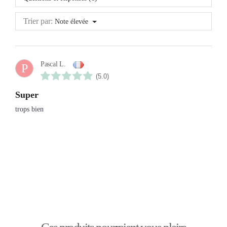
Trier par:
Note élevée
Pascal L.
P
(5.0)
super
trops bien