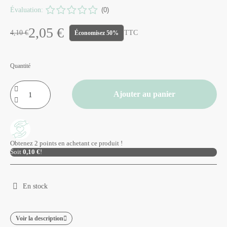
Évaluation:
(0)
2,05 €
4,10 €
TTC
Économisez 50%
Quantité
Ajouter au panier
Obtenez 2 points en achetant ce produit !
Soit
0,10 €
!
En stock
Voir la description