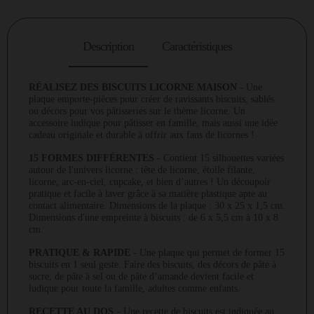
Description
Caractéristiques
RÉALISEZ DES BISCUITS LICORNE MAISON
- Une
plaque emporte-pièces pour créer de ravissants biscuits, sablés
ou décors pour vos pâtisseries sur le thème licorne. Un
accessoire ludique pour pâtisser en famille, mais aussi une idée
cadeau originale et durable à offrir aux fans de licornes !
15 FORMES DIFFÉRENTES
- Contient 15 silhouettes variées
autour de l'univers licorne : tête de licorne, étoile filante,
licorne, arc-en-ciel, cupcake, et bien d’autres ! Un découpoir
pratique et facile à laver grâce à sa matière plastique apte au
contact alimentaire. Dimensions de la plaque : 30 x 25 x 1,5 cm.
Dimensions d'une empreinte à biscuits : de 6 x 5,5 cm à 10 x 8
cm.
PRATIQUE & RAPIDE
- Une plaque qui permet de former 15
biscuits en 1 seul geste. Faire des biscuits, des décors de pâte à
sucre, de pâte à sel ou de pâte d’amande devient facile et
ludique pour toute la famille, adultes comme enfants.
RECETTE AU DOS
- Une recette de biscuits est indiquée au