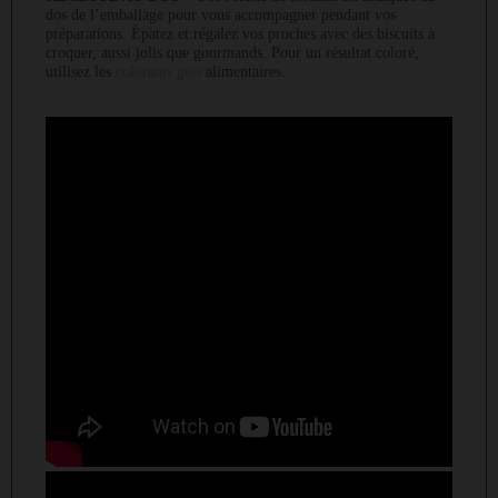
dos de l’emballage pour vous accompagner pendant vos
préparations. Épatez et régalez vos proches avec des biscuits à
croquer, aussi jolis que gourmands. Pour un résultat coloré,
utilisez les
colorants gels
alimentaires.