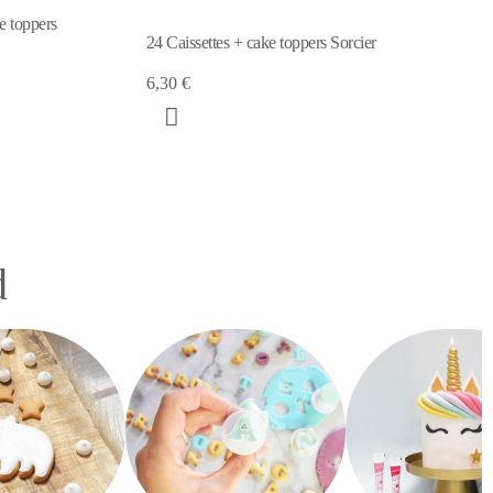
Caissettes blanches +/-36
cier
3,95 €
d