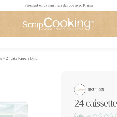
Livraison 24 / 48 h partout en France
tes + 24 cake toppers Dino
SKU
4905
24 caissett
Évaluation: