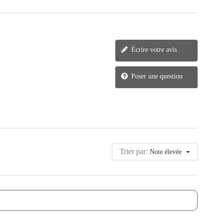
Écrire votre avis
Poser une question
Trier par:
Note élevée