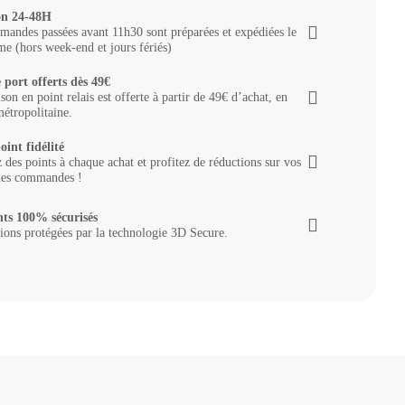
on 24-48H
andes passées avant 11h30 sont préparées et expédiées le
e (hors week-end et jours fériés)
 port offerts dès 49€
ison en point relais est offerte à partir de 49€ d’achat, en
étropolitaine.
oint fidélité
des points à chaque achat et profitez de réductions sur vos
nes commandes !
ts 100% sécurisés
ions protégées par la technologie 3D Secure.