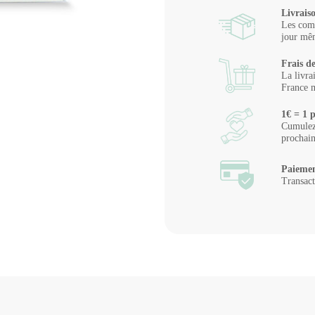
Livrais
Les comm
jour mêm
Frais de
La livra
France m
1€ = 1 p
Cumulez 
prochai
Paiemen
Transact