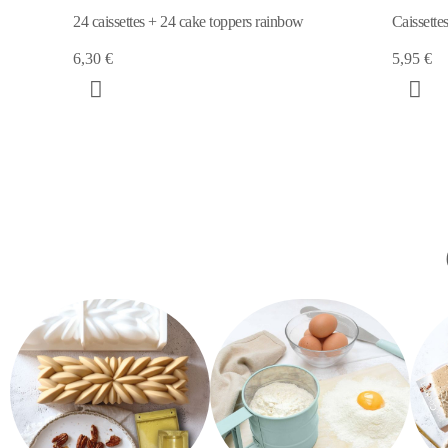
Caissettes de cuisson kraft x 25
24 caisse
Kawaii
5,95 €
6,15 €