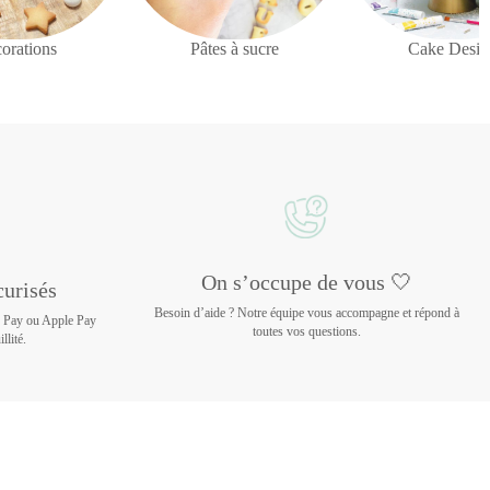
orations
Pâtes à sucre
Cake Desig
On s’occupe de vous 🤍
urisés
Besoin d’aide ? Notre équipe vous accompagne et répond à
e Pay ou Apple Pay
toutes vos questions.
llité.