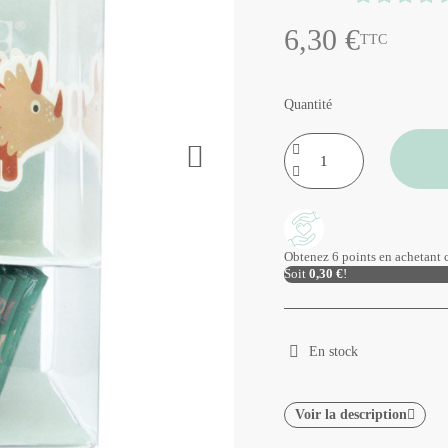
6,30 €
TTC
Quantité
Obtenez 6 points en achetant c
Soit
0,30 €
!
En stock
Voir la description