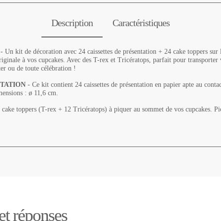
Description
Caractéristiques
- Un kit de décoration avec 24 caissettes de présentation + 24 cake toppers su
iginale à vos cupcakes. Avec des T-rex et Tricératops, parfait pour transporter v
er ou de toute célébration !
NTATION
- Ce kit contient 24 caissettes de présentation en papier apte au conta
imensions : ø 11,6 cm.
cake toppers (T-rex + 12 Tricératops) à piquer au sommet de vos cupcakes. Pic
 et réponses