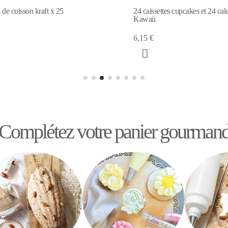
ttes cupcakes et 24 cake toppers
24 Caissettes + cake toppers Sor
6,30 €
Complétez votre panier gourman