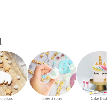
d
orations
Pâtes à sucre
Cake Desig