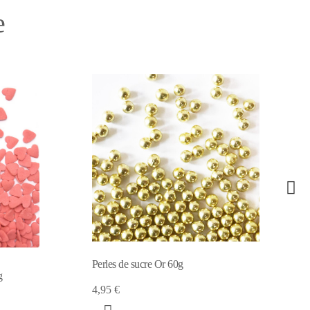
e
Décors sucrés "Yeux" 40 g
4,29 €