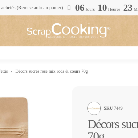
06
10
23
achetés (Remise auto au panier)
Jours
Heures
Mi
ettis
Décors sucrés rose mix rods & cœurs 70g
SKU
7449
Décors suc
70g