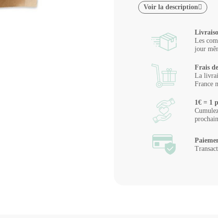
Voir la description
Livrais
Les comm
jour mêm
Frais de
La livra
France m
1€ = 1 p
Cumulez 
prochai
Paiemen
Transact