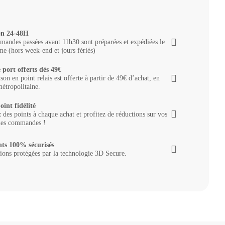
on 24-48H
andes passées avant 11h30 sont préparées et expédiées le
e (hors week-end et jours fériés)
 port offerts dès 49€
ison en point relais est offerte à partir de 49€ d’achat, en
étropolitaine.
oint fidélité
des points à chaque achat et profitez de réductions sur vos
nes commandes !
ts 100% sécurisés
ions protégées par la technologie 3D Secure.