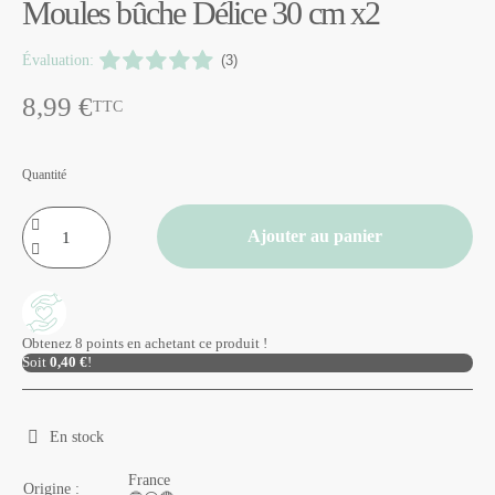
Moules bûche Délice 30 cm x2
Évaluation:
(3)
8,99 €
TTC
Quantité
Ajouter au panier
Obtenez 8 points en achetant ce produit !
Soit
0,40 €
!
En stock
France
Origine :