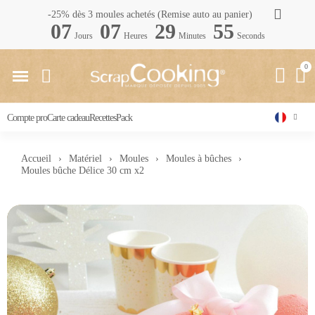
-25% dès 3 moules achetés (Remise auto au panier)
07
07
29
54
Jours
Heures
Minutes
Seconds
Compte pro
Carte cadeau
Recettes
Pack
Accueil
Matériel
Moules
Moules à bûches
Moules bûche Délice 30 cm x2