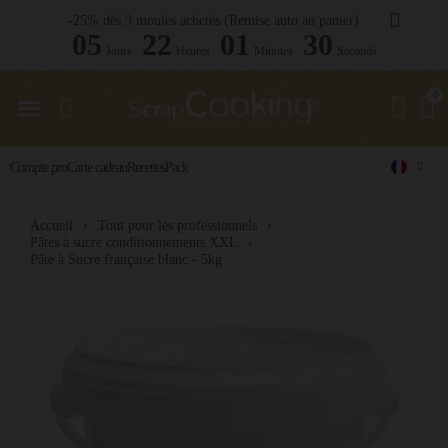
-25% dès 3 moules achetés (Remise auto au panier)
05
22
01
29
Jours
Heures
Minutes
Seconds
Compte pro
Carte cadeau
Recettes
Pack
Accueil
Tout pour les professionnels
Pâtes à sucre conditionnements XXL
Pâte à Sucre française blanc - 5kg