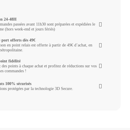
on 24-48H
andes passées avant 11h30 sont préparées et expédiées le
e (hors week-end et jours fériés)
 port offerts dès 49€
ison en point relais est offerte à partir de 49€ d’achat, en
étropolitaine.
oint fidélité
des points à chaque achat et profitez de réductions sur vos
nes commandes !
ts 100% sécurisés
ions protégées par la technologie 3D Secure.