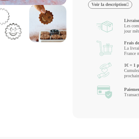
Voir la description
Livrais
Les comm
jour mêm
Frais de
La livra
France m
1€ = 1 p
Cumulez 
prochai
Paiemen
Transact