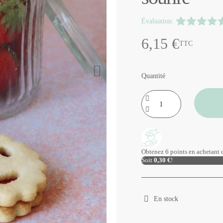
Évaluation:
6,15 €
TTC
Quantité
Obtenez 6 points en achetant c
Soit
0,30 €
!
En stock