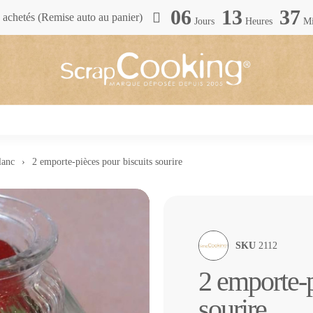
06
13
37
achetés (Remise auto au panier)
Jours
Heures
Mi
lanc
2 emporte-pièces pour biscuits sourire
SKU
2112
2 emporte-p
sourire