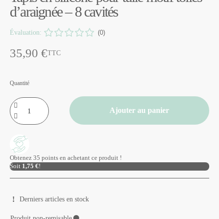
d’araignée – 8 cavités
Évaluation:
(0)
35,90 €
TTC
Quantité
Ajouter au panier
Obtenez 35 points en achetant ce produit !
Soit
1,75 €
!
Derniers articles en stock
Produit non-remisable
⚫