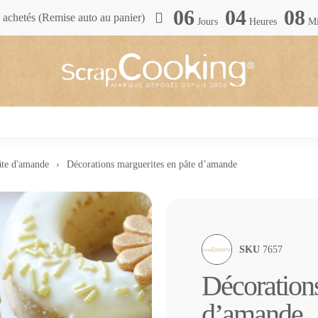
06
04
08
achetés (Remise auto au panier)
Jours
Heures
Mi
âte d'amande
Décorations marguerites en pâte d’amande
SKU
7657
Décorations
d’amande