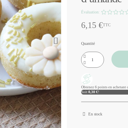
Évaluation:
6,15 €
TTC
Quantité
Obtenez 6 points en achetant c
Soit
0,30 €
!
En stock