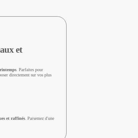
aux et
printemps
. Parfaites pour
poser directement sur vos plus
es et raffinés
. Parsemez d'une