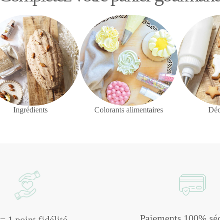
Ingrédients
Colorants alimentaires
Déc
Paiements 100% séc
= 1 point fidélité