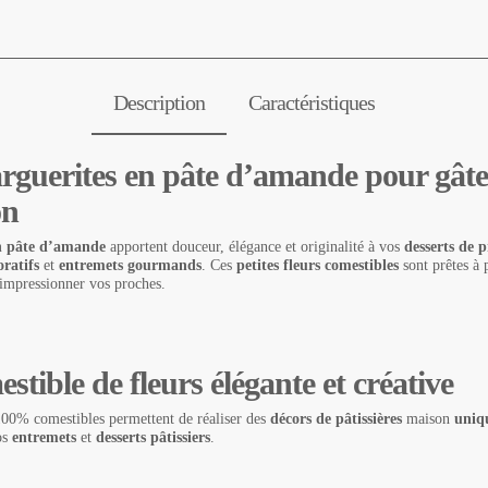
Description
Caractéristiques
rguerites en pâte d’amande pour gâte
on
en pâte d’amande
apportent douceur, élégance et originalité à vos
desserts de 
ratifs
et
entremets gourmands
. Ces
petites fleurs comestibles
sont prêtes à 
impressionner vos proches.
tible de fleurs élégante et créative
00% comestibles permettent de réaliser des
décors de pâtissières
maison
uniqu
os
entremets
et
desserts pâtissiers
.