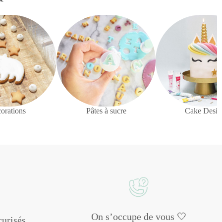
orations
Pâtes à sucre
Cake Desig
On s’occupe de vous 🤍
urisés