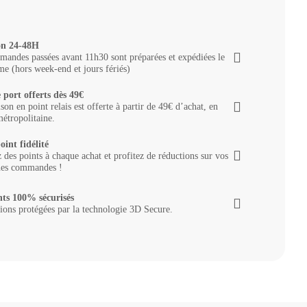
on 24-48H
andes passées avant 11h30 sont préparées et expédiées le
e (hors week-end et jours fériés)
 port offerts dès 49€
ison en point relais est offerte à partir de 49€ d’achat, en
étropolitaine.
oint fidélité
des points à chaque achat et profitez de réductions sur vos
nes commandes !
ts 100% sécurisés
ions protégées par la technologie 3D Secure.