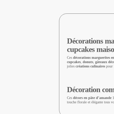
Décorations ma
cupcakes mais
Ces
décorations marguerites 
cupcakes
,
donuts
,
gâteaux déco
jolies
créations culinaires
pour 
Décoration comes
Ces
décors en pâte d’amande
1
touche florale et élégante tous v