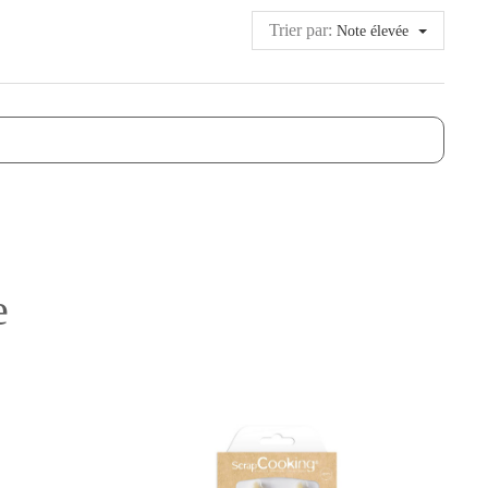
Trier par:
Note élevée
e