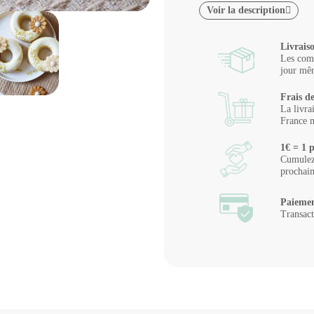
Voir la description
Livrais
Les comm
jour mêm
Frais de
La livra
France m
1€ = 1 p
Cumulez 
prochai
Paiemen
Transact