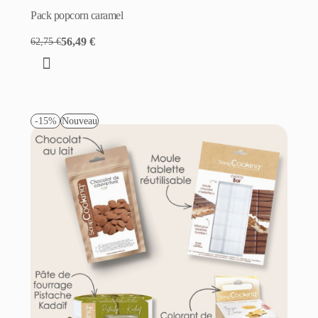
Pack popcorn caramel
56,49 €
62,75 €
-15%
Nouveau