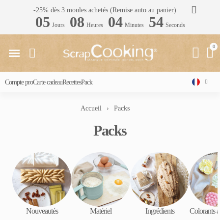
-25% dès 3 moules achetés (Remise auto au panier)
05
08
04
53
Jours
Heures
Minutes
Seconds
Compte pro
Carte cadeau
Recettes
Pack
Accueil
Packs
Packs
Nouveautés
Matériel
Ingrédients
Colorants a