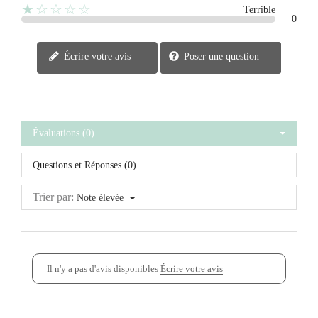
★☆☆☆☆
Terrible
0
Écrire votre avis
Poser une question
Évaluations (0)
Questions et Réponses (0)
Trier par:
Note élevée
Il n'y a pas d'avis disponibles
Écrire votre avis