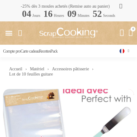
-25% dès 3 moules achetés (Remise auto au panier)
04
16
09
51
Jours
Heures
Minutes
Seconds
Compte pro
Carte cadeau
Recettes
Pack
Accueil
Matériel
Accessoires pâtisserie
Lot de 10 feuilles guitare