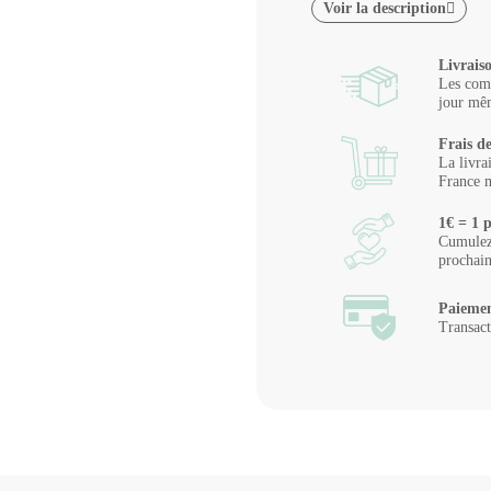
Voir la description
Livrais
Les comm
jour mêm
Frais de
La livra
France m
1€ = 1 p
Cumulez 
prochai
Paiemen
Transact