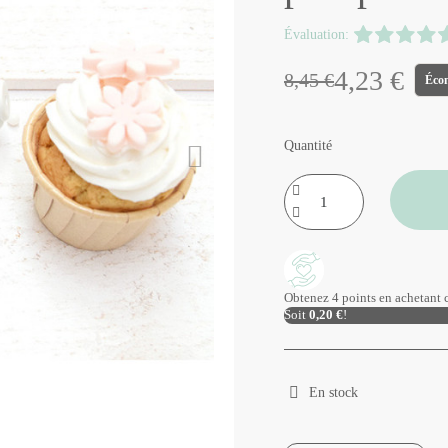
Évaluation:
4,23 €
8,45 €
Éco
Quantité
Obtenez 4 points en achetant c
Soit
0,20 €
!
En stock