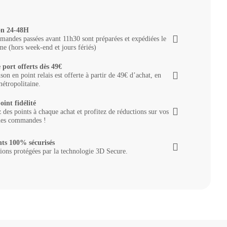
on 24-48H
andes passées avant 11h30 sont préparées et expédiées le
e (hors week-end et jours fériés)
 port offerts dès 49€
ison en point relais est offerte à partir de 49€ d’achat, en
étropolitaine.
oint fidélité
des points à chaque achat et profitez de réductions sur vos
nes commandes !
ts 100% sécurisés
ions protégées par la technologie 3D Secure.