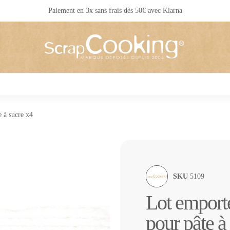
Livraison 24 / 48 h partout en France
e à sucre x4
SKU
5109
Lot emporte
pour pâte à