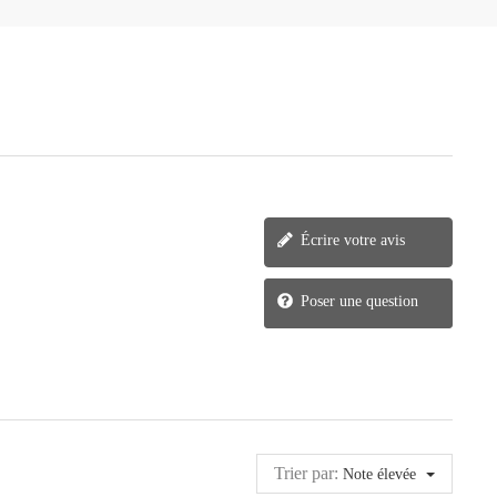
Écrire votre avis
Poser une question
Trier par:
Note élevée