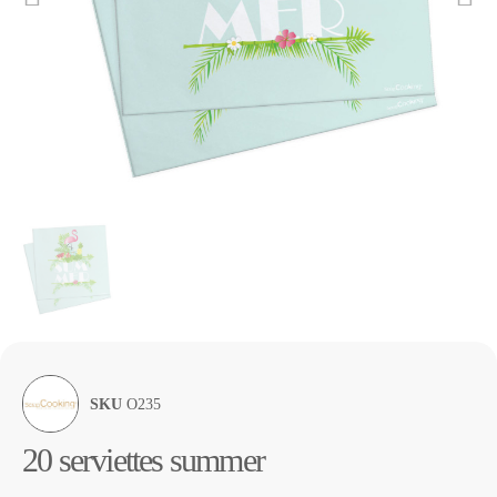
SKU
O235
20 serviettes summer