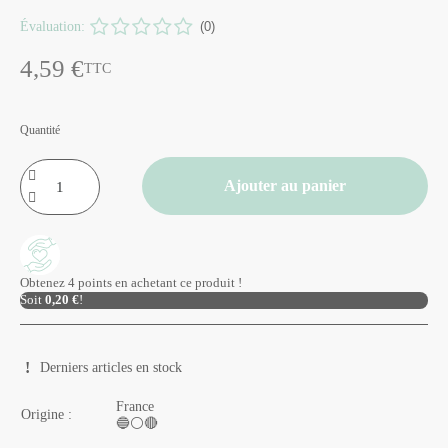
Évaluation:
(0)
4,59 €
TTC
Quantité
Ajouter au panier
Obtenez 4 points en achetant ce produit !
Soit
0,20 €
!
Derniers articles en stock
France
Origine :
🔵⚪🔴