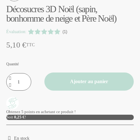
Décosucres 3D Noël (sapin,
bonhomme de neige et Père Noël)
Évaluation:
(1)
5,10 €
TTC
Quantité
Ajouter au panier
Obtenez 5 points en achetant ce produit !
Soit
0,25 €
!
En stock