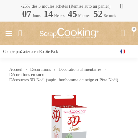
-25% dès 3 moules achetés (Remise auto au panier)
07
14
45
51
Jours
Heures
Minutes
Seconds
Compte pro
Carte cadeau
Recettes
Pack
Accueil
Décorations
Décorations alimentaires
Décorations en sucre
Décosucres 3D Noël (sapin, bonhomme de neige et Père Noël)