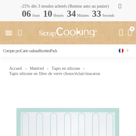
-25% dès 3 moules achetés (Remise auto au panier)
06
10
34
32
Jours
Heures
Minutes
Seconds
Compte pro
Carte cadeau
Recettes
Pack
Accueil
Matériel
Tapis en silicone
Tapis silicone en fibre de verre choux/éclair/macaron