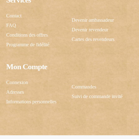
Contact
Devenir ambassadeur
FAQ
Devenir revendeur
Conditions des offres
Cartes des revendeurs
Programme de fidélité
Mon Compte
C'est cadeau !
Connexion
Commandes
Adresses
Suivi de commande invité
Une inscription, -10% pour vous !
Informations personnelles
J’autorise ScrapCooking à m’envoyer des communications.