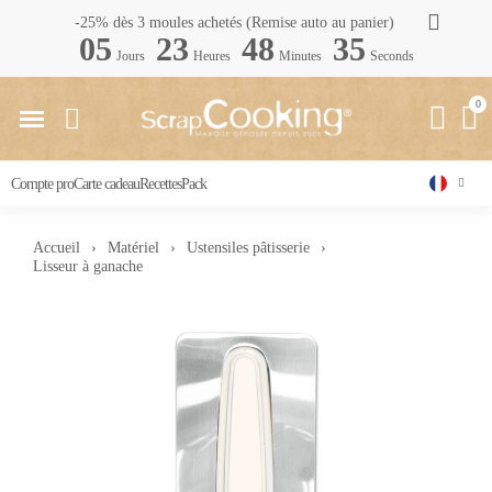
-25% dès 3 moules achetés (Remise auto au panier)
05
23
48
34
Jours
Heures
Minutes
Seconds
Compte pro
Carte cadeau
Recettes
Pack
Accueil
Matériel
Ustensiles pâtisserie
Lisseur à ganache