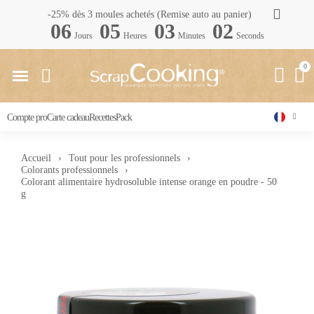
-25% dès 3 moules achetés (Remise auto au panier)
06
05
03
02
Jours
Heures
Minutes
Seconds
Compte pro
Carte cadeau
Recettes
Pack
Accueil
Tout pour les professionnels
Colorants professionnels
Colorant alimentaire hydrosoluble intense orange en poudre - 50
g