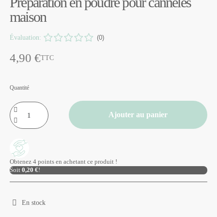
Préparation en poudre pour cannelés
maison
Évaluation:
(0)
4,90 €
TTC
Quantité
Ajouter au panier
Obtenez 4 points en achetant ce produit !
Soit
0,20 €
!
En stock