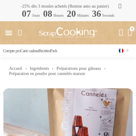
-25% dès 3 moules achetés (Remise auto au panier)
07
08
20
35
Jours
Heures
Minutes
Seconds
Compte pro
Carte cadeau
Recettes
Pack
Accueil
Ingrédients
Préparations pour gâteaux
Préparation en poudre pour cannelés maison