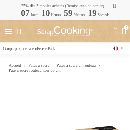
-25% dès 3 moules achetés (Remise auto au panier)
07
10
59
18
Jours
Heures
Minutes
Seconds
Compte pro
Carte cadeau
Recettes
Pack
Accueil
Pâtes à sucre
Pâtes à sucre en rouleau
Pâte à sucre rouleau noir 36 cm