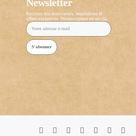
Newsletter
Recevez nos nouveautés, inspirations et
offres exclusives. Désinscription en un clic.
S’abonner
C'e
Une ins
J’autorise 