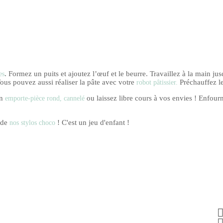
. Formez un puits et ajoutez l’œuf et le beurre. Travaillez à la main j
es
Vous pouvez aussi réaliser la pâte avec votre
Préchauffez le
robot pâtissier.
un
ou laissez libre cours à vos envies ! Enfour
emporte-pièce rond, cannelé
e de
! C'est un jeu d'enfant !
nos stylos choco