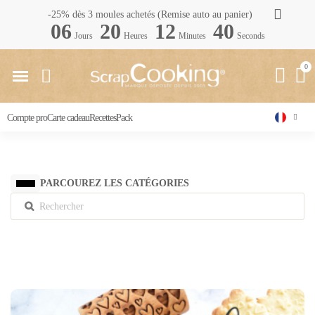
-25% dès 3 moules achetés (Remise auto au panier)
06
20
12
39
Jours
Heures
Minutes
Seconds
Compte pro
Carte cadeau
Recettes
Pack
PARCOUREZ LES CATÉGORIES