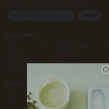
Recevez nos nouveautés, inspirations et offres exclusives.
Désinscription en un clic.
S’abonner
Informations
A propos
Politique de livraison
Paiements sécurisés
Politique de retour
Données personnelles
Mentions légales
Qualité des produits
Conditions générales de vente
Services
Contact
Devenir ambassadeur
FAQ
Devenir revendeur