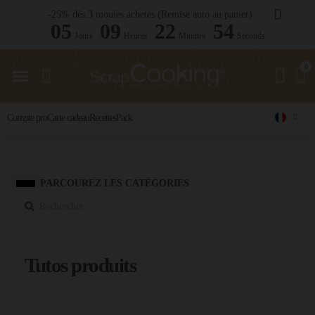
-25% dès 3 moules achetés (Remise auto au panier)
05
09
22
52
Jours
Heures
Minutes
Seconds
Compte pro
Carte cadeau
Recettes
Pack
PARCOUREZ LES CATÉGORIES
Tutos produits