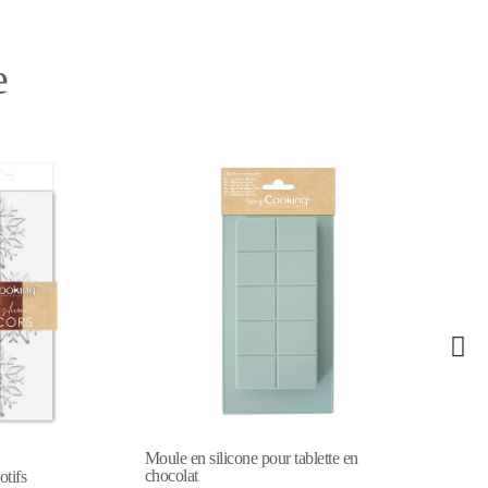
e
e en
Moules en silicone pour layer cake &
bûches x3