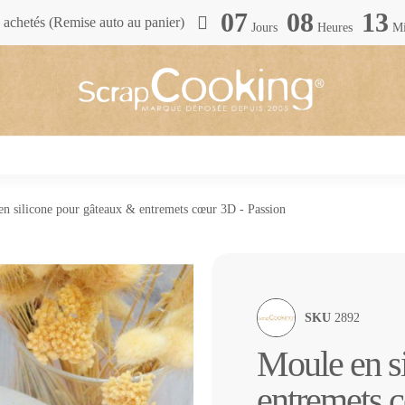
07
08
13
achetés (Remise auto au panier)
Jours
Heures
Mi
n silicone pour gâteaux & entremets cœur 3D - Passion
SKU
2892
Moule en s
entremets 