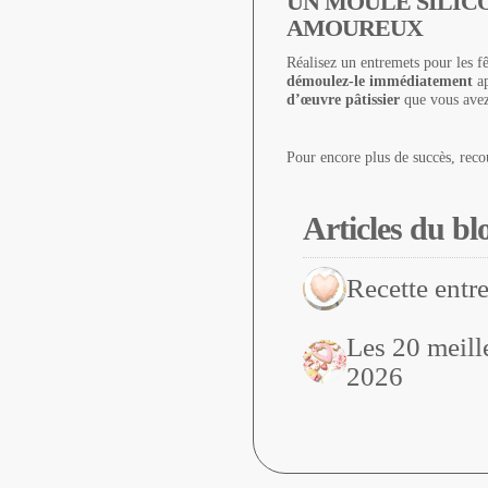
UN MOULE SILIC
AMOUREUX
Réalisez un entremets pour les f
démoulez-le immédiatement
ap
d’œuvre pâtissier
que vous avez
Pour encore plus de succès, rec
Articles du bl
Recette entr
Les 20 meill
2026