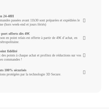
on 24-48H
andes passées avant 11h30 sont préparées et expédiées le
e (hors week-end et jours fériés)
 port offerts dès 49€
ison en point relais est offerte à partir de 49€ d’achat, en
étropolitaine.
oint fidélité
des points à chaque achat et profitez de réductions sur vos
nes commandes !
ts 100% sécurisés
ions protégées par la technologie 3D Secure.