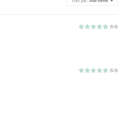
Trier par:
Note élevée
(5.0)
(5.0)