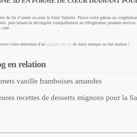
ONE 3D EN FORME DE CŒUR DIAMANT POU
êtes de fin d’année ou pour la Saint Valentin. Placez votre gâteau au congélat
rès, puis laissez-le décongeler tranquillement au réfrigérateur pendant environ
 créé.
ouvrez votre entremets d'un
glaçage miroir
de notre marque ou fait maison !
og en relation
emets vanille framboises amandes
eures recettes de desserts mignons pour la Sa