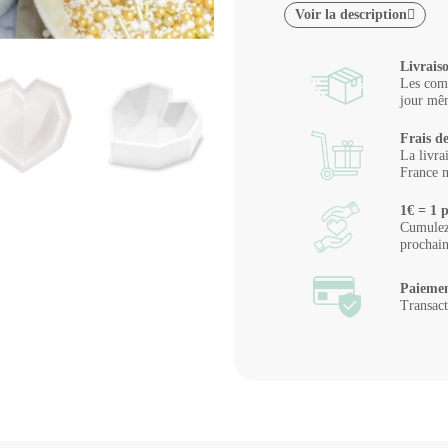
Voir la description
Livrais
Les comm
jour mêm
Frais de
La livra
France m
1€ = 1 p
Cumulez 
prochai
Paiemen
Transact