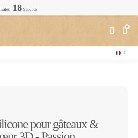
17
nutes
Seconds
ilicone pour gâteaux &
cœur 3D - Passion