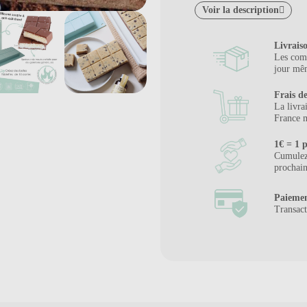
Voir la description
Livrais
Les comm
jour mêm
Frais de
La livra
France m
1€ = 1 p
Cumulez 
prochai
Paiemen
Transact