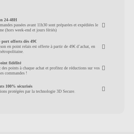
on 24-48H
andes passées avant 11h30 sont préparées et expédiées le
e (hors week-end et jours fériés)
 port offerts dès 49€
ison en point relais est offerte à partir de 49€ d’achat, en
étropolitaine.
oint fidélité
des points à chaque achat et profitez de réductions sur vos
nes commandes !
ts 100% sécurisés
ions protégées par la technologie 3D Secure.