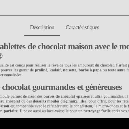
Description
Caractéristiques
ablettes de chocolat maison avec le m
®
alité est conçu pour réaliser le rêve de tous les amoureux du chocolat. Parfait
 pouvez les garnir de
praliné
,
kadaïf
,
noisette
,
barbe à papa
ou toute autre f
personnalisées.
e chocolat gourmandes et généreuses
 moule permet de créer des
barres de chocolat épaisses
et ultra gourmandes. Il 
 au chocolat
ou des
desserts moulés originaux
. Idéal pour offrir, pour les fête
maison
est compatible avec le réfrigérateur, le congélateur, le micro-ondes et le 
on parfaite
. Il passe aussi au lave-vaisselle pour un
nettoyage facile
après vos s