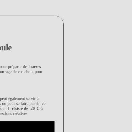
oule
 pour préparer des
barres
ourrage de vos choix pour
peut également servir à
s ou pour se faire plaisir, ce
four. Il
résiste de -20°C à
essions créatives.