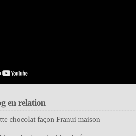
og en relation
ette chocolat façon Franui maison