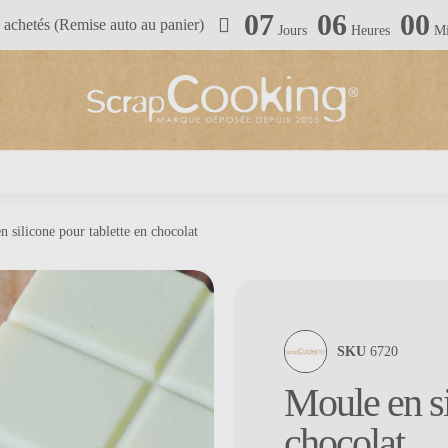
07
06
00
achetés (Remise auto au panier)
Jours
Heures
Mi
n silicone pour tablette en chocolat
SKU
6720
Moule en si
chocolat