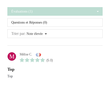
Évaluations (1)
Questions et Réponses (0)
Trier par:
Note élevée
Mélise C.
M
(5.0)
Top
Top