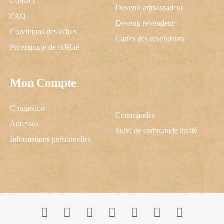
Contact
Devenir ambassadeur
FAQ
Devenir revendeur
Conditions des offres
Cartes des revendeurs
Programme de fidélité
Mon Compte
C'est cadeau !
Connexion
Commandes
Adresses
Suivi de commande invité
Une inscription, -10% pour vous !
Informations personnelles
J’autorise ScrapCooking à m’envoyer des communications.