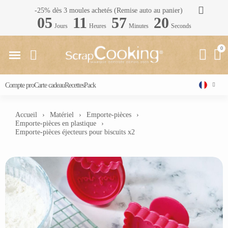
-25% dès 3 moules achetés (Remise auto au panier)
05
11
57
19
Jours
Heures
Minutes
Seconds
Compte pro
Carte cadeau
Recettes
Pack
Accueil
Matériel
Emporte-pièces
Emporte-pièces en plastique
Emporte-pièces éjecteurs pour biscuits x2