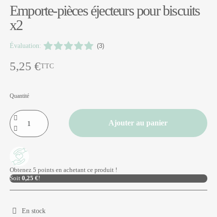
Emporte-pièces éjecteurs pour biscuits
x2
Évaluation:
(3)
5,25 €
TTC
Quantité
Ajouter au panier
Obtenez 5 points en achetant ce produit !
Soit
0,25 €
!
En stock