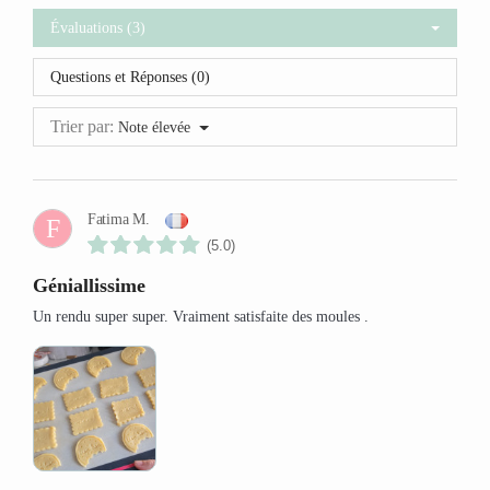
Évaluations (3)
Questions et Réponses (0)
Trier par:
Note élevée
Fatima M.
F
(5.0)
Géniallissime
Un rendu super super. Vraiment satisfaite des moules .