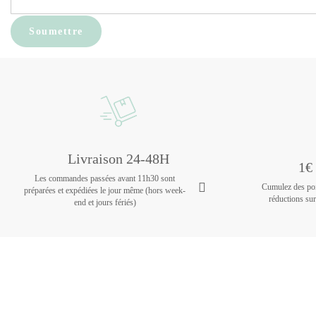
Livraison 24-48H
1€ 
Les commandes passées avant 11h30 sont
Cumulez des poin
préparées et expédiées le jour même (hors week-
réductions su
end et jours fériés)