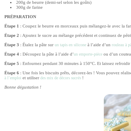
200g de beurre (demi-sel selon les goûts)
300g de farine
PRÉPARATION
Étape 1
: Coupez le beurre en morceaux puis mélangez-le avec la fa
Étape 2
: Ajoutez le sucre au mélange précédent et continuez de pét
Étape 3
: Étalez la pâte sur
à l’aide d’un
un tapis en silicone
rouleau à pâ
Étape 4
: Découpez la pâte à l’aide d’
ou d’un couteau
un emporte-pièce
Étape 5
: Enfournez pendant 30 minutes à 150°C. Et laissez refroidir
Étape 6
: Une fois les biscuits prêts, décorez-les ! Vous pouvez réali
et utiliser
!
à l’emploi
des mix de décors sucrés
Bonne dégustation !