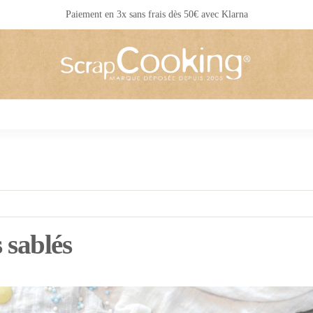
Livraison 24 / 48 h partout en France
 sablés