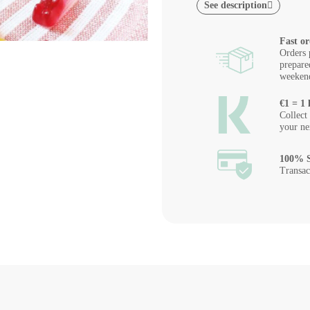
See description
Fast or
Orders 
prepare
weeken
€1 = 1 
Collect
your ne
100% S
Transac