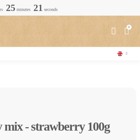
25
19
rs
minutes
seconds
y mix - strawberry 100g