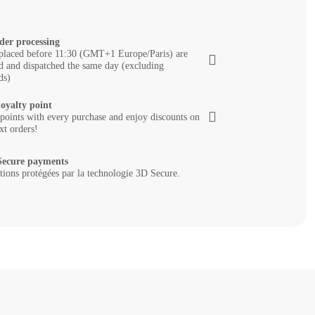
der processing
placed before 11:30 (GMT+1 Europe/Paris) are
d and dispatched the same day (excluding
ds)
loyalty point
 points with every purchase and enjoy discounts on
xt orders!
ecure payments
tions protégées par la technologie 3D Secure.