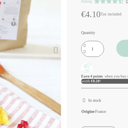
Rating:
(
€4.10
Tax included
Quantity
Earn
4
points
when you buy 
worth
€0.20
!
In stock
Origine
France