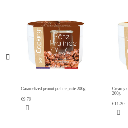
Caramelized peanut praline paste 200g
Creamy co
200g
€9.79
€11.20