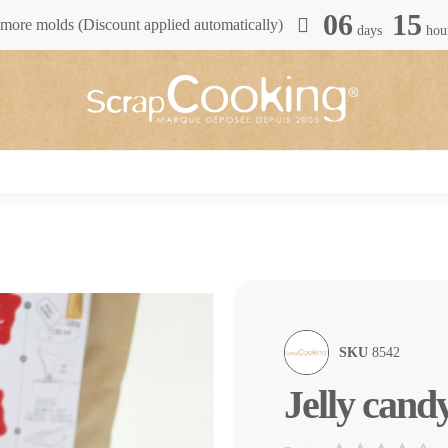
06
15
more molds (Discount applied automatically)
days
hou
SKU
8542
Jelly cand