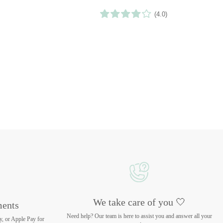
(4.0)
We take care of you 🤍
ments
Need help? Our team is here to assist you and answer all your
y, or Apple Pay for