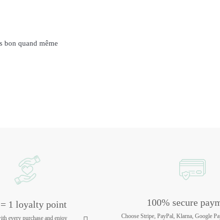
ais bon quand même
100% secure pay
= 1 loyalty point
Choose Stripe, PayPal, Klarna, Google Pa
with every purchase and enjoy