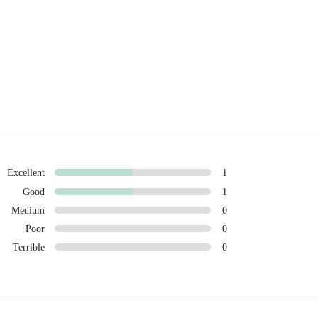
Excellent
1
Good
1
Medium
0
Poor
0
Terrible
0