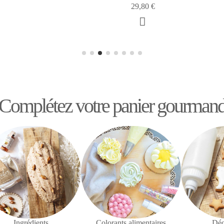
27,95 €
Complétez votre panier gourman
Ingrédients
Colorants alimentaires
Déc