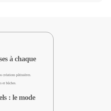
uses à chaque
 créations pâtissières.
ts et bûches.
els : le mode