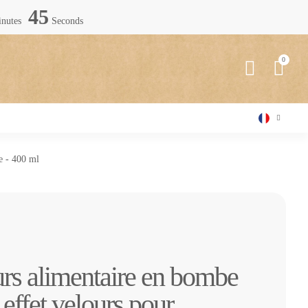
44
nutes
Seconds
ie - 400 ml
urs alimentaire en bombe
 effet velours pour