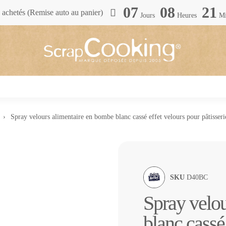
07
08
21
achetés (Remise auto au panier)
Jours
Heures
Mi
Spray velours alimentaire en bombe blanc cassé effet velours pour pâtisser
SKU
D40BC
Spray velo
blanc cassé