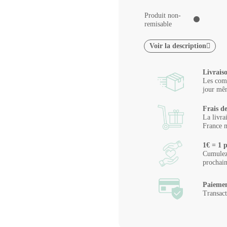
Produit non-
⚫
remisable
Voir la description
Livrais
Les comm
jour mêm
Frais de
La livra
France m
1€ = 1 p
Cumulez 
prochai
Paiemen
Transact