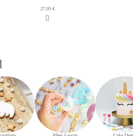
27,95 €
d
orations
Pâtes à sucre
Cake Desig