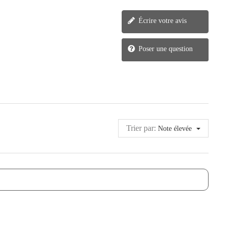
Écrire votre avis
Poser une question
Trier par:
Note élevée