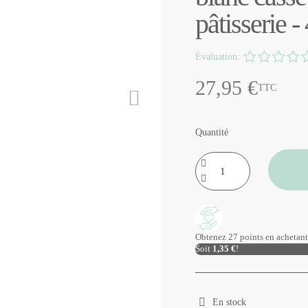
pâtisserie -
Évaluation:
27,95 €
TTC
Quantité
Obtenez 27 points en achetant 
Soit
1,35 €
!
En stock